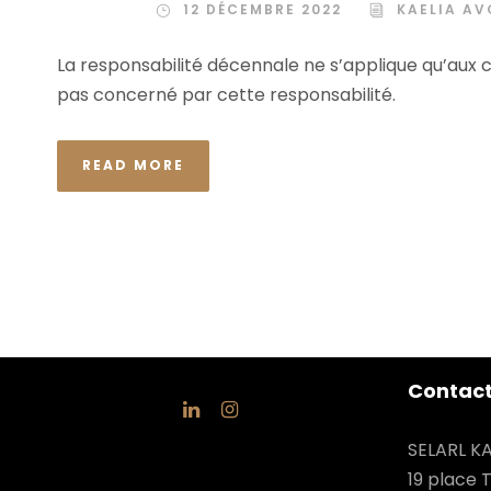
12 DÉCEMBRE 2022
KAELIA A
La responsabilité décennale ne s’applique qu’aux c
pas concerné par cette responsabilité.
READ MORE
Contac
SELARL KA
19 place 