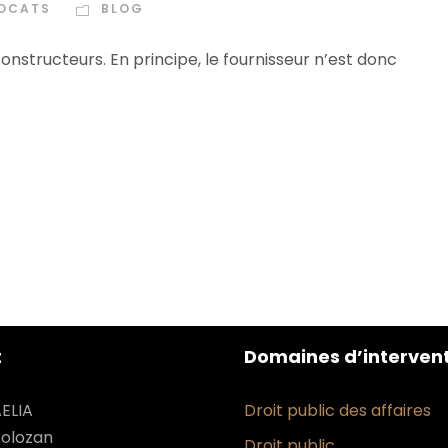
VOCATS
BLOG
onstructeurs. En principe, le fournisseur n’est donc
t
Domaines d’interven
ELIA
Droit public des affaires
Tolozan
Droit public